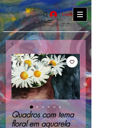
google39f55f5d27d04b1a.html
google39f55f5d27d04b1a.html
Login
Quadros com tema
floral em aquarela