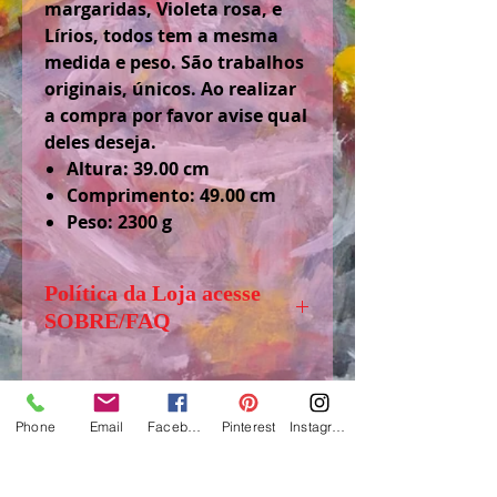
margaridas, Violeta rosa, e
Lírios, todos tem a mesma
medida e peso. São trabalhos
originais, únicos. Ao realizar
a compra por favor avise qual
deles deseja.
Altura: 39.00 cm
Comprimento: 49.00 cm
Peso: 2300 g
Política da Loja acesse
SOBRE/FAQ
Senhores (as) visitantes, antes de
comprar, solicito acessar
.”SOBRE/FAQ” aba logo abaixo
Phone
Email
Facebook
Pinterest
Instagram
de LOJA, para tirar dúvidas e
obter informações importantes