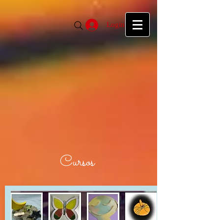
google39f55f5d27d04b1a.html
google39f55f5d27d04b1a.html
Login
Cursos