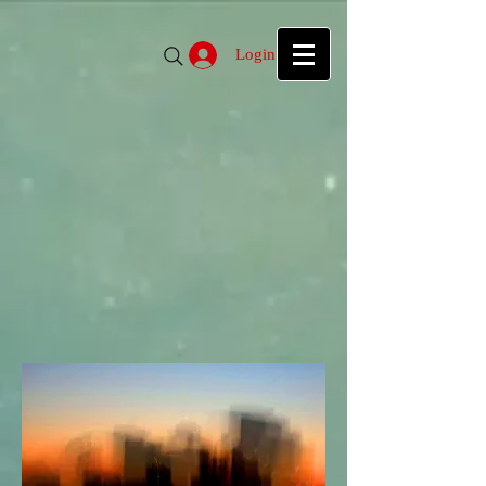
google39f55f5d27d04b1a.html
google39f55f5d27d04b1a.html
Login