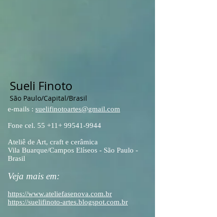
Sueli Finoto
São Paulo/Capital/Brasil
e-mails :
suelifinotoartes@gmail.com
Fone cel. 55 +11+
99541-9944
Ateliê de Art, craft e cerâmica
Vila Buarque/Campos Elíseos - São Paulo -
Brasil
Veja mais em:
https://www.ateliefasenova.com.br
https://suelifinoto-artes.blogspot.com.br