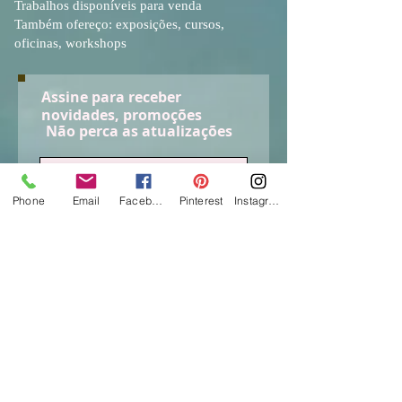
Trabalhos disponíveis para venda
Também ofereço: exposições, cursos,
oficinas, workshops
Assine para receber
novidades, promoções
Não perca as atualizações
Phone
Email
Facebook
Pinterest
Instagram
Envie já