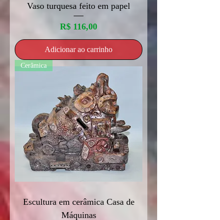
Vaso turquesa feito em papel
Preço
R$ 116,00
Adicionar ao carrinho
Cerâmica
Escultura em cerâmica Casa de
Máquinas