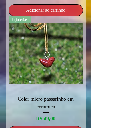
Adicionar ao carrinho
Bijuterias
Colar micro passarinho em
cerâmica
Preço
R$ 49,00