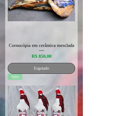
Cornucópia em cerâmica mesclada
Preço
R$ 850,00
Esgotado
Vidro