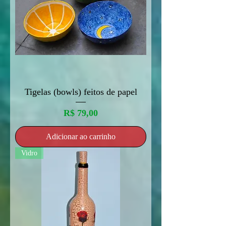
Tigelas (bowls) feitos de papel
Preço
R$ 79,00
Adicionar ao carrinho
Vidro