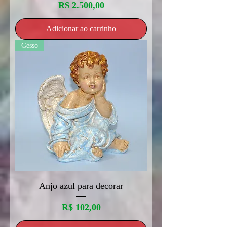
Preço
R$ 2.500,00
Adicionar ao carrinho
Gesso
Anjo azul para decorar
Preço
R$ 102,00