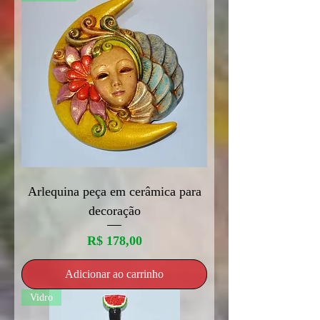
Arlequina peça em cerâmica para
decoração
Preço
R$ 178,00
Adicionar ao carrinho
Vidro