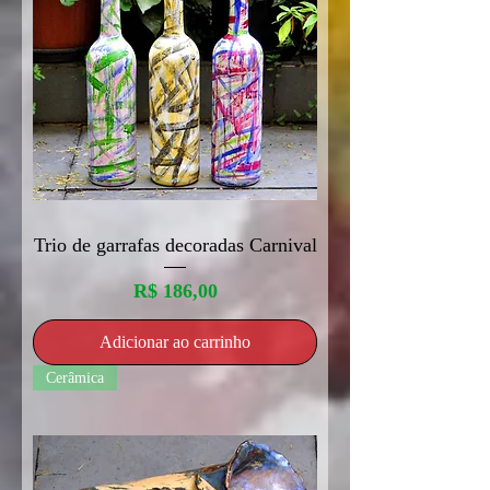
Trio de garrafas decoradas Carnival
Preço
R$ 186,00
Adicionar ao carrinho
Cerâmica