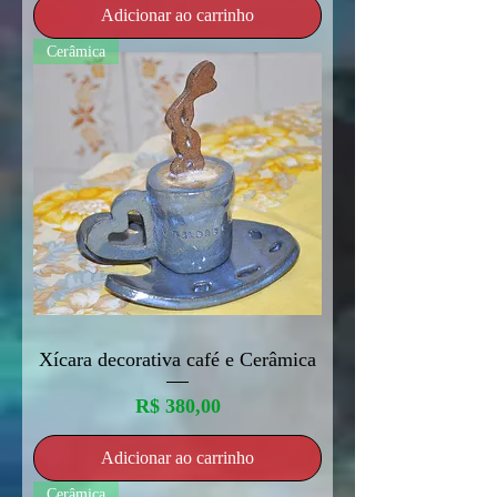
Adicionar ao carrinho
Cerâmica
Xícara decorativa café e Cerâmica
Preço
R$ 380,00
Adicionar ao carrinho
Cerâmica