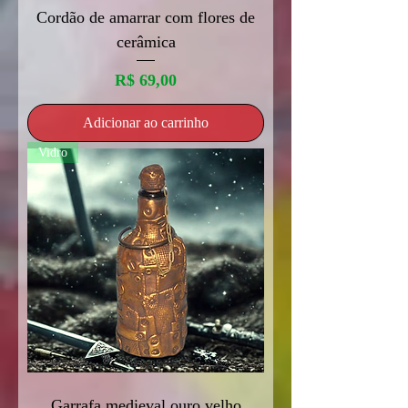
Cordão de amarrar com flores de
cerâmica
Preço
R$ 69,00
Adicionar ao carrinho
Vidro
Garrafa medieval ouro velho