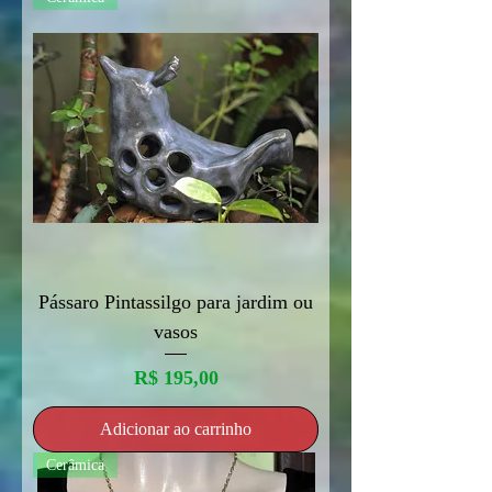
Pássaro Pintassilgo para jardim ou
vasos
Preço
R$ 195,00
Adicionar ao carrinho
Cerâmica