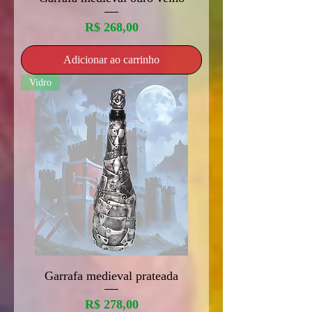
Preço
R$ 268,00
Adicionar ao carrinho
Vidro
Garrafa medieval prateada
Preço
R$ 278,00