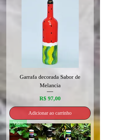
Garrafa decorada Sabor de
Melancia
Preço
R$ 97,00
Adicionar ao carrinho
Vidro