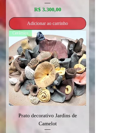
Preço
R$ 3.300,00
Adicionar ao carrinho
Cerâmica
Prato decorativo Jardins de
Camelot