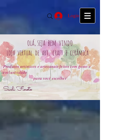
google39f55f5d27d04b1a.html
google39f55f5d27d04b1a.html
Login
olá, seja bem vindo
loja virtual de art, craft e cerâmica
Produtos artisticos e artesanais feitos com gosto e
exclusividade
para você escolher
Sueli Finoto