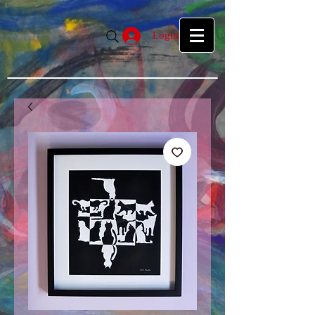
google39f55f5d27d04b1a.html
google39f55f5d27d04b1a.html
Login