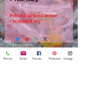
Política da Loja acesse
"SOBRE/FAQ"
Senhores (as) visitantes, antes de
comprar, solicito acessar,
”SOBRE/FAQ” aba logo abaixo
de LOJA, para tirar dúvidas e
obter informações importantes
Phone
Email
Facebook
Pinterest
Instagram
sobre o funcionamento e regras
www.suelifinoto-art.com.br
dessa loja.
Ateliê de Art, Craft e Cerâmica - 2017
São Paulo / Brasil
e-mail:
suelifinotoartes@gmail.com
-
fone: 55+1199541-9944
Todos os direitos reservados
Lei 9.610/98 e 12.853/13 Direitos autorais
Copyrig