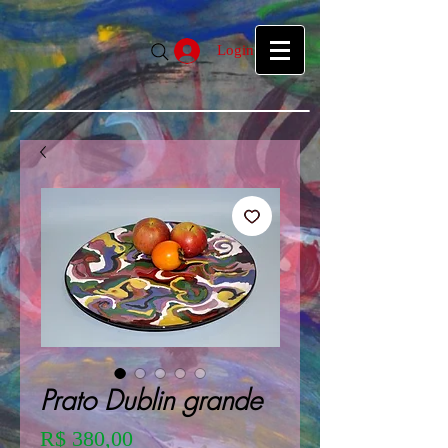
google39f55f5d27d04b1a.html
google39f55f5d27d04b1a.html
Login
Prato Dublin grande
Preço
R$ 380,00