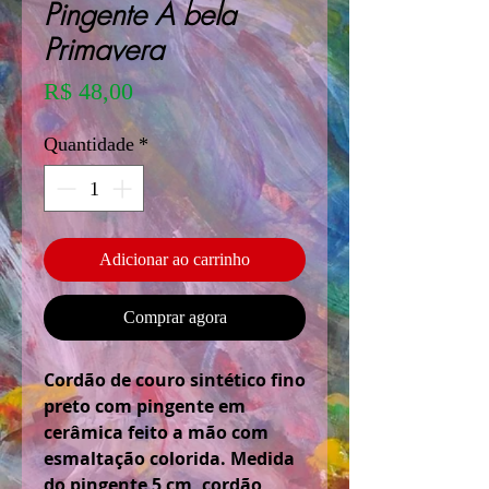
Pingente A bela
Primavera
Preço
R$ 48,00
Quantidade
*
Adicionar ao carrinho
Comprar agora
Cordão de couro sintético fino
preto com pingente em
cerâmica feito a mão com
esmaltação colorida. Medida
do pingente 5 cm, cordão