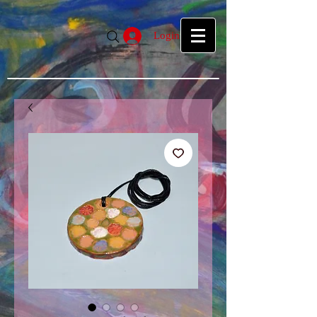
google39f55f5d27d04b1a.html
google39f55f5d27d04b1a.html
Login