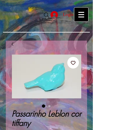
google39f55f5d27d04b1a.html
google39f55f5d27d04b1a.html
Login
Passarinho Leblon cor
tiffany