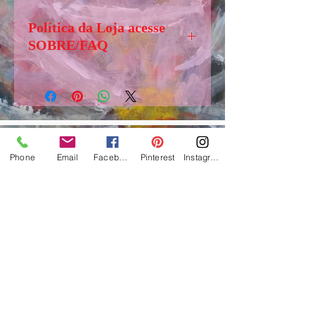
Política da Loja acesse
SOBRE/FAQ
Senhores (as) visitantes, antes de
comprar, solicito acessar,
”SOBRE/FAQ” aba logo abaixo
de LOJA, para tirar dúvidas e
obter informações importantes
Phone
Email
Facebook
Pinterest
Instagram
sobre o funcionamento e regras
www.suelifinoto-art.com.br
dessa loja.
Ateliê de Art, Craft e Cerâmica - 2017
São Paulo / Brasil
e-mail:
suelifinotoartes@gmail.com
-
fone: 55+1199541-9944
Todos os direitos reservados
Lei 9.610/98 e 12.853/13 Direitos autorais
Copyrig