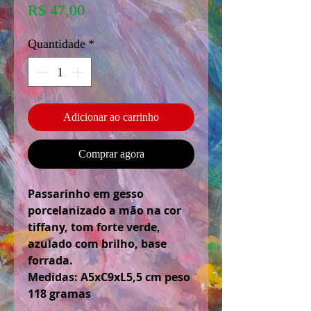
Preço
R$ 47,00
Quantidade
*
Adicionar ao carrinho
Comprar agora
Passarinho em gesso
porcelanizado a mão na cor
tiffany, tom forte verde,
azulado com brilho, base
forrada.
Medidas: A5xC9xL5,5 cm peso
118 gramas