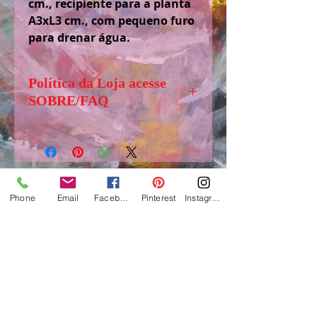
cm., recipiente para a planta
A3xL3 cm., com pequeno furo
para drenar água.
Política da Loja acesse
SOBRE/FAQ
Senhores (as) visitantes, antes de
comprar, solicito acessar,
”SOBRE/FAQ” aba logo abaixo
de LOJA, para tirar dúvidas e
Phone
Email
Facebook
Pinterest
Instagram
obter informações importantes
sobre o funcionamento e regras
www.suelifinoto-art.com.br
dessa loja.
Ateliê de Art, Craft e Cerâmica - 2017
São Paulo / Brasil
e-mail:
suelifinotoartes@gmail.com
-
fone: 55+1199541-9944
Todos os direitos reservados
Lei 9.610/98 e 12.853/13 Direitos autorais