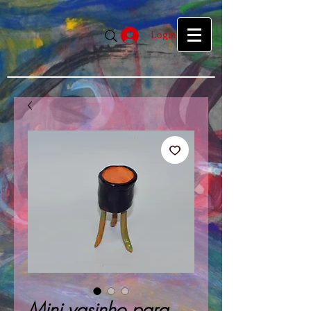
google39f55f5d27d04b1a.html
google39f55f5d27d04b1a.html
Login
Mini vasinho para