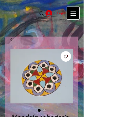
google39f55f5d27d04b1a.html
google39f55f5d27d04b1a.html
Login