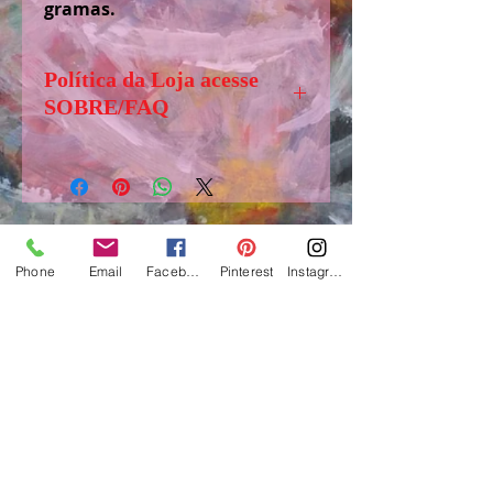
gramas.
Política da Loja acesse
SOBRE/FAQ
Senhores (as) visitantes, antes de
comprar, solicito acessar,
”SOBRE/FAQ” aba logo abaixo
de LOJA, para tirar dúvidas e
obter informações importantes
Phone
Email
Facebook
Pinterest
Instagram
sobre o funcionamento e regras
www.suelifinoto-art.com.br
dessa loja.
Ateliê de Art, Craft e Cerâmica - 2017
São Paulo / Brasil
e-mail:
suelifinotoartes@gmail.com
-
fone: 55+1199541-9944
Todos os direitos reservados
Lei 9.610/98 e 12.853/13 Direitos autorais
Copyrig