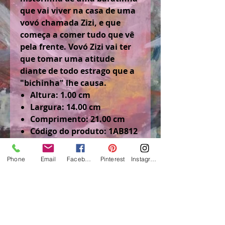
que vai viver na casa de uma
vovó chamada Zizi, e que
começa a comer tudo que vê
pela frente. Vovó Zizi vai ter
que tomar uma atitude
diante de todo estrago que a
"bichinha" lhe causa.
Altura: 1.00 cm
Largura: 14.00 cm
Comprimento: 21.00 cm
Código do produto: 1AB812
Adicionado em: 04/12/2011
Phone
Email
Facebook
Pinterest
Instagram
Política da Loja acesse
SOBRE/FAQ
Senhores (as) visitantes, antes de
comprar, solicito acessar