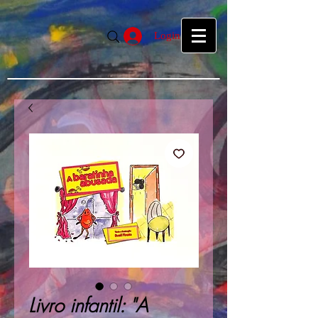
google39f55f5d27d04b1a.html
google39f55f5d27d04b1a.html
Login
Livro infantil: "A