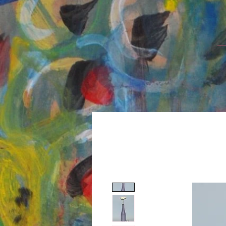
google39f55f5d27d04b1a.html
google39f55f5d27d04b1a.html