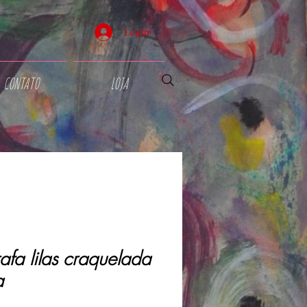
Login
CONTATO
LOJA
afa lilas craquelada
a