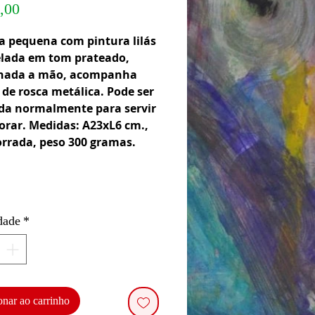
Preço
,00
a pequena com pintura lilás
lada em tom prateado,
lhada a mão, acompanha
de rosca metálica. Pode ser
ada normalmente para servir
orar. Medidas: A23xL6 cm.,
orrada, peso 300 gramas.
dade
*
onar ao carrinho