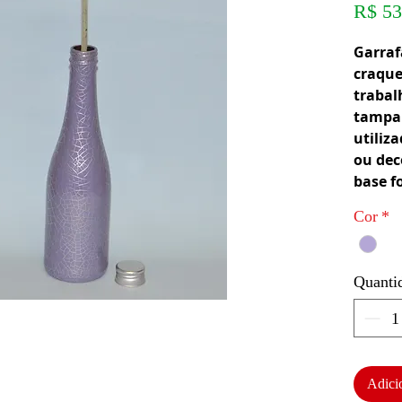
R$ 53
Garraf
craque
traba
tampa 
utiliz
ou dec
base f
Cor
*
Quanti
Adici