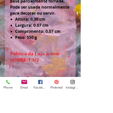
base parcialmente forrada.
Pode ser usada normalmente
para decorar ou servir.
Altura: 0.30 cm
Largura: 0.07 cm
Comprimento: 0.07 cm
Peso: 550 g
Política da Loja acesse
SOBRE/FAQ
Senhores (as) visitantes, antes de
comprar, solicito acessar
.”SOBRE/FAQ” aba logo abaixo
Phone
Email
Facebook
Pinterest
Instagram
de LOJA, para tirar dúvidas e
obter informações importantes
sobre o funcionamento dessa
www.suelifinoto-art.com.br
loja.