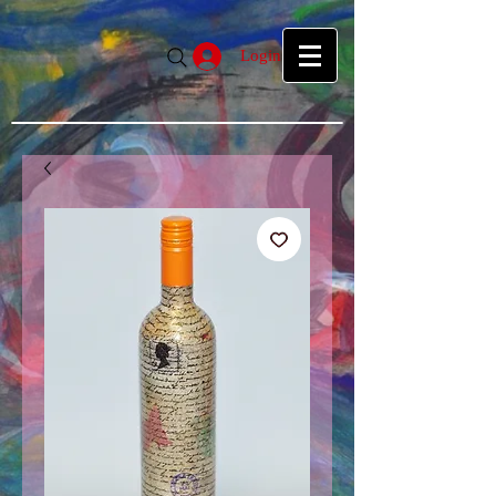
google39f55f5d27d04b1a.html
google39f55f5d27d04b1a.html
Login