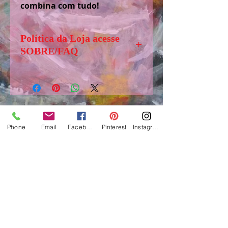
combina com tudo!
Política da Loja acesse
SOBRE/FAQ
Senhores (as) visitantes, antes de
comprar, solicito acessar,
”SOBRE/FAQ” aba logo abaixo
de LOJA, para tirar dúvidas e
obter informações importantes
Phone
Email
Facebook
Pinterest
Instagram
sobre o funcionamento e regras
www.suelifinoto-art.com.br
dessa loja.
Ateliê de Art, Craft e Cerâmica - 2017
São Paulo / Brasil
e-mail:
suelifinotoartes@gmail.com
-
fone: 55+1199541-9944
Todos os direitos reservados
Lei 9.610/98 e 12.853/13 Direitos autorais
Copyrig