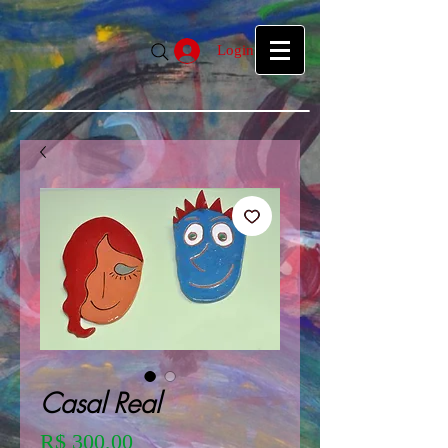
google39f55f5d27d04b1a.html
google39f55f5d27d04b1a.html
Login
Casal Real
Preço
R$ 300,00