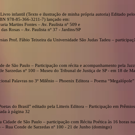
ivro infantil (Texto e ilustração de minha própria autoria) Editado pelo
ISBN 978-85-366-3211-7) lançado em:
aria Martins Fontes – Av. Paulista nº 509 e
das Rosas – Av. Paulista nº 37 - Jardins/SP
sias Prof. Fábio Teixeira da Universidade São Judas Tadeu – particip
dade de São Paulo – Participação com récita e acompanhamento pela Ja
 de Sarzedas nº 100 – Museu do Tribunal de Justiça de SP - em 18 de M
acional Palavras no 3º Milênio – Phoenix Editora – Poema “Megalópo
Poetas do Brasil” editado pela Litteris Editora – Participação em Prêmi
ada à página 32
a Cidade de São Paulo – participação com Récita Poética às 16 horas 
lo – Rua Conde de Sarzedas nº 100 - 21 de Junho (domingo)