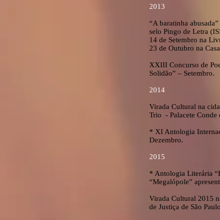
2013
“A baratinha abusada” L
selo Pingo de Letra (
14 de Setembro na Livr
23 de Outubro na Casa 
XXIII Concurso de Poe
Solidão” – Setembro.
2014
Virada Cultural na ci
Trio - Palacete Conde
* XI Antologia Intern
Dezembro.
2015
* Antologia Literária “
“Megalópole” apresent
Virada Cultural 2015 n
de Justiça de São Pau