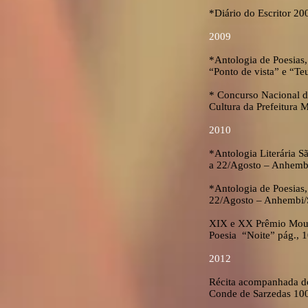
*Diário do Escritor 20
2009
*Antologia de Poesias,
“Ponto de vista” e “Teu
* Concurso Nacional de
Cultura da Prefeitura 
2010
*Antologia Literária S
a 22/Agosto – Anhembi
*Antologia de Poesias,
22/Agosto – Anhembi/SP
XIX e XX Prêmio Mouto
Poesia “Noite” pág., 
2012
Récita acompanhada do
Conde de Sarzedas 10