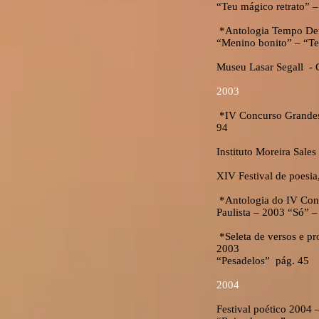
“Teu mágico retrato” –
*Antologia Tempo Defi
“Menino bonito” – “Te
Museu Lasar Segall - C
2003
*IV Concurso Grandes 
94
Instituto Moreira Sales
XIV Festival de poesia
*Antologia do IV Conc
Paulista – 2003 “Só” –
*Seleta de versos e p
2003
“Pesadelos” pág. 45
2004
Festival poético 2004 