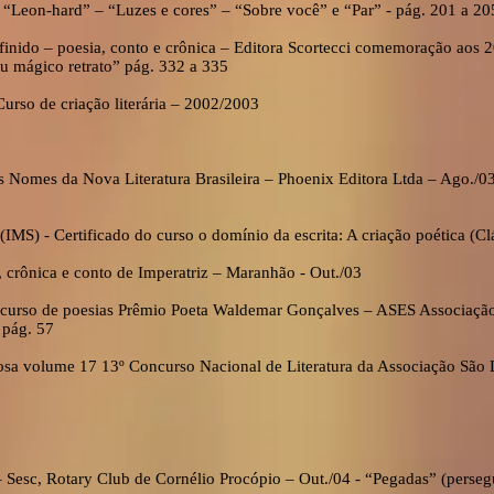
 “Leon-hard” – “Luzes e cores” – “Sobre você” e “Par” - pág. 201 a 20
nido – poesia, conto e crônica – Editora Scortecci comemoração aos 
u mágico retrato” pág. 332 a 335
urso de criação literária – 2002/2003
Nomes da Nova Literatura Brasileira – Phoenix Editora Ltda – Ago./03
 (IMS) - Certificado do curso o domínio da escrita: A criação poética (Cl
, crônica e conto de Imperatriz – Maranhão - Out./03
urso de poesias Prêmio Poeta Waldemar Gonçalves – ASES Associação 
 pág. 57
rosa volume 17 13º Concurso Nacional de Literatura da Associação São
– Sesc, Rotary Club de Cornélio Procópio – Out./04 - “Pegadas” (perse