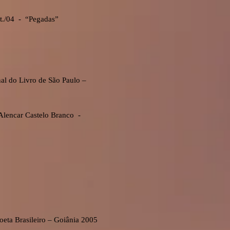
ut./04 - “Pegadas”
nal do Livro de São Paulo –
 Alencar Castelo Branco -
9
eta Brasileiro – Goiânia 2005