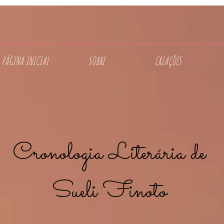
PÁGINA INICIAL
SOBRE
CRIAÇÕES
Cronologia Literária de
Sueli Finoto