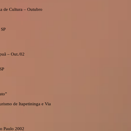
ia de Cultura – Outubro
 SP
puã – Out./02
 SP
ato”
urismo de Itapetininga e Via
ão Paulo 2002