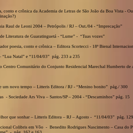
, conto e crônica da Academia de Letras de São João da Boa Vista - O
rinação?)
a Raul de Leoni 2004 – Petrópolis / RJ – Out./04 - “Imprecação”
de Literatura de Guaratinguetá - “Lume” - “Tuas vozes”
dor poesia, conto e crônica – Editora Scortecci - 18ª Bienal Internacio
– “Lua Natal” e “11/04/03” pág. 233 a 235
 do Centro Comunitário do Conjunto Residencial Marechal Humberto de
 um novo tempo – Litteris Editora / RJ - “Menino bonito” pág./ 300
s - Sociedade Ars Viva – Santos/SP – 2004 - “Descaminhos” pág. 15
hor que sonhar – Litteris Editora – RJ – Agosto - “11/04/03” pág. 12
cional Colibris em Vôo - Benedito Rodrigues Nascimento – Casa do Po
me” - pág. 162 e 163