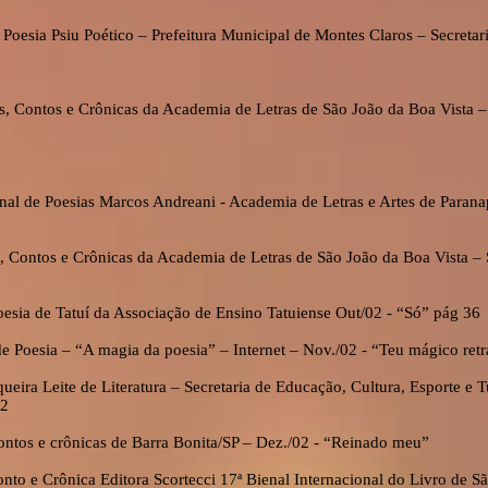
 Poesia Psiu Poético – Prefeitura Municipal de Montes Claros – Secretar
s, Contos e Crônicas da Academia de Letras de São João da Boa Vista –
nal de Poesias Marcos Andreani - Academia de Letras e Artes de Parana
”
, Contos e Crônicas da Academia de Letras de São João da Boa Vista –
esia de Tatuí da Associação de Ensino Tatuiense Out/02 - “Só” pág 36
e Poesia – “A magia da poesia” – Internet – Nov./02 - “Teu mágico retr
ueira Leite de Literatura – Secretaria de Educação, Cultura, Esporte e T
02
 contos e crônicas de Barra Bonita/SP – Dez./02 - “Reinado meu”
nto e Crônica Editora Scortecci 17ª Bienal Internacional do Livro de S