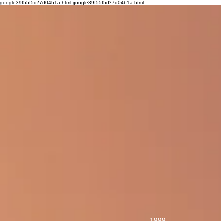
google39f55f5d27d04b1a.html
google39f55f5d27d04b1a.html
1999