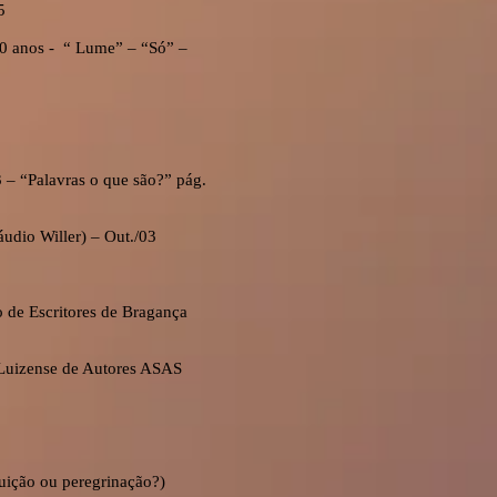
5
20 anos - “ Lume” – “Só” –
 – “Palavras o que são?” pág.
áudio Willer) – Out./03
de Escritores de Bragança
 Luizense de Autores ASAS
guição ou peregrinação?)