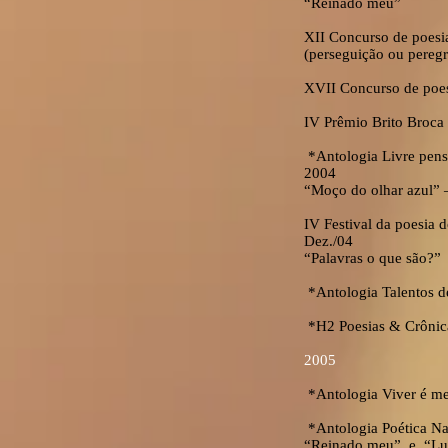
“Reinado meu”
XII Concurso de poesia
(perseguição ou pereg
XVII Concurso de poesi
IV Prêmio Brito Broca 
*Antologia Livre pensa
2004
“Moço do olhar azul” 
IV Festival da poesia
Dez./04
“Palavras o que são?”
*Antologia Talentos de
*H2 Poesias & Crônica
2005
*Antologia Viver é mel
*Antologia Poética Na
“Reinado meu” e “Lu