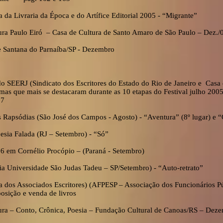
 da Livraria da Época e do Artífice Editorial 2005 - “Migrante”
ura Paulo Eiró – Casa de Cultura de Santo Amaro de São Paulo – Dez./
 Santana do Parnaíba/SP - Dezembro
do SEERJ (Sindicato dos Escritores do Estado do Rio de Janeiro e Casa
emas que mais se destacaram durante as 10 etapas do Festival julho 2005
37
 Rapsódias (São José dos Campos - Agosto) - “Aventura” (8º lugar) e “
esia Falada (RJ – Setembro) - “Só”
06 em Cornélio Procópio – (Paraná - Setembro)
a Universidade São Judas Tadeu – SP/Setembro) - “Auto-retrato”
ia dos Associados Escritores) (AFPESP – Associação dos Funcionários P
osição e venda de livros
tura – Conto, Crônica, Poesia – Fundação Cultural de Canoas/RS – Dez