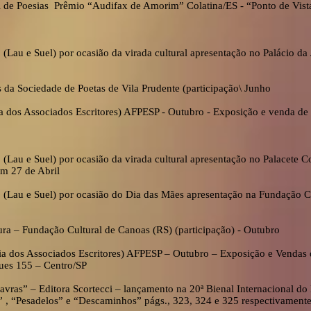
 de Poesias Prêmio “Audifax de Amorim” Colatina/ES - “Ponto de Vist
 (Lau e Suel) por ocasião da virada cultural apresentação no Palácio da 
 da Sociedade de Poetas de Vila Prudente (participação\ Junho
ia dos Associados Escritores) AFPESP - Outubro - Exposição e venda de 
 (Lau e Suel) por ocasião da virada cultural apresentação no Palacete 
Em 27 de Abril
 (Lau e Suel) por ocasião do Dia das Mães apresentação na Fundação Cas
ura – Fundação Cultural de Canoas (RS) (participação) - Outubro
ia dos Associados Escritores) AFPESP – Outubro – Exposição e Vendas d
gues 155 – Centro/SP
avras” – Editora Scortecci – lançamento na 20ª Bienal Internacional do
 , “Pesadelos” e “Descaminhos” págs., 323, 324 e 325 respectivamente