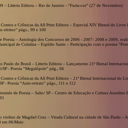
09 – Litteris Editora – Rio de Janeiro - “Furta-cor” (27 de Novembro)
 Contos e Crônicas da All Print Editora – Especial XIV Bienal do Livro
s efeitos” págs., 99 e 100
 Poesia – Antologia dos Concursos de 2006 - 2007- 2008 e 2009, realiz
Municipal de Colatina – Espírito Santo – Participação com o poema “Pont
ão Paulo do Brasil – Litteris Editora – Lançamento 21ª Bienal Internaci
/SP - Poesia “Megalópole” pág., 66
 Contos e Crônicas da All Print Editora – 21ª Bienal Internacional do Li
 - Poesia “Auto-retrato” págs., 111 e 112
nnée de Poesia – Salto/ SP – Centro de Educação e Cultura Anselmo 
101
 violino de Magdiel Cruz – Virada Cultural na cidade de São Paulo – A
0 em 06/Maio