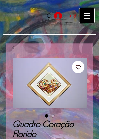
google39f55f5d27d04b1a.html
google39f55f5d27d04b1a.html
Login
Quadro Coração
Florido