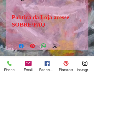
Política da Loja acesse
SOBRE/FAQ
Senhores (as) visitantes, antes de
comprar, solicito acessar,
”SOBRE/FAQ” aba logo abaixo
de LOJA, para tirar dúvidas e
obter informações importantes
Phone
Email
Facebook
Pinterest
Instagram
sobre o funcionamento e regras
www.suelifinoto-art.com.br
dessa loja.
Ateliê de Art, Craft e Cerâmica - 2017
São Paulo / Brasil
e-mail:
suelifinotoartes@gmail.com
-
fone: 55+1199541-9944
Todos os direitos reservados
Lei 9.610/98 e 12.853/13 Direitos autorais
Copyrig