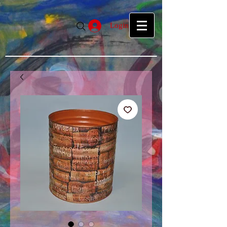
google39f55f5d27d04b1a.html
google39f55f5d27d04b1a.html
Login